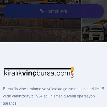
Hemen Ara
Bursa'da vinç kiralama ve yüksekte çalışma hizmetleri ile 15
yıldır yanınızdayız. 7/24 acil hizmet, güvenli operasyon
garantisi.