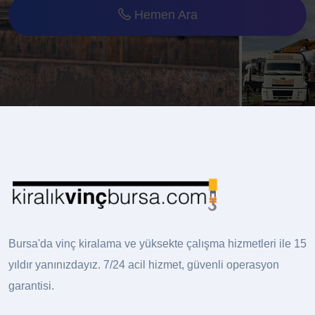
Hemen Ara
Bursa'da vinç kiralama ve yüksekte çalışma hizmetleri ile 15
yıldır yanınızdayız. 7/24 acil hizmet, güvenli operasyon
garantisi.