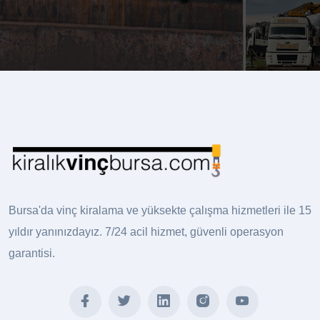
Bursa'da vinç kiralama ve yüksekte çalışma hizmetleri ile 15
yıldır yanınızdayız. 7/24 acil hizmet, güvenli operasyon
garantisi.