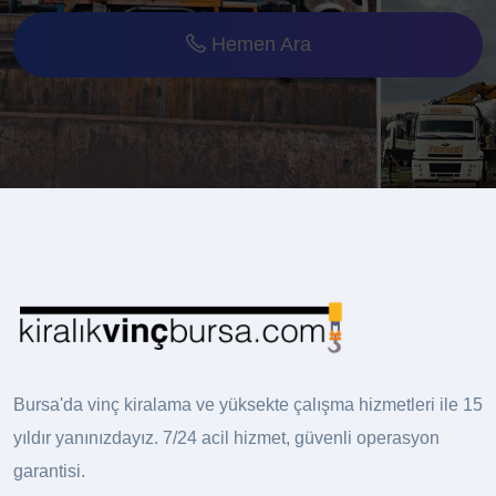
Hemen Ara
Bursa'da vinç kiralama ve yüksekte çalışma hizmetleri ile 15
yıldır yanınızdayız. 7/24 acil hizmet, güvenli operasyon
garantisi.