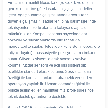
Firmamızın manlift filosu, farklı yükseklik ve erişim
gereksinimlerine göre tasarlanmış çeşitli modelleri
içerir. Ağaç budama çalışmalarında arboristlerin
güvenle çalışmasını sağlarken, bina bakım işlerinde
teknisyenlerin zorlu alanlara kolayca ulaşmasını
mümkün kılar. Kompakt tasarımı sayesinde dar
sokaklar ve sıkışık alanlarda bile rahatlıkla
manevrabilite sağlar. Teleskopik kol sistemi, operatöre
ihtiyaç duyduğu hassasiyette pozisyon alma imkanı
sunar. Güvenlik sistemi olarak otomatik seviye
koruma, rüzgar sensörü ve acil iniş sistemi gibi
özellikler standart olarak bulunur. Sessiz çalışma
özelliği ile konutal alanlarda rahatsızlık vermeden
operasyon yapılabilir. Uzman operatör eğitimi ile
birlikte teslim edilen manliftlerimiz, proje süresince
teknik destek garantisi ile desteklenir.
Bursa NOSAB ve çevresinde Kiralık Manlift ihtiyacınız