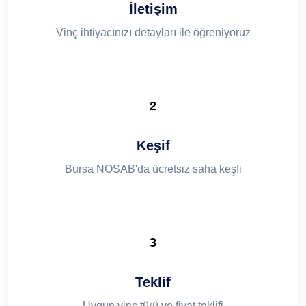
İletişim
Vinç ihtiyacınızı detayları ile öğreniyoruz
2
Keşif
Bursa NOSAB'da ücretsiz saha keşfi
3
Teklif
Uygun vinç türü ve fiyat teklifi