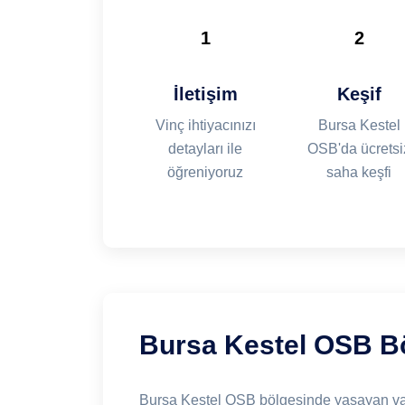
1
2
İletişim
Keşif
Vinç ihtiyacınızı
Bursa Kestel
detayları ile
OSB'da ücretsi
öğreniyoruz
saha keşfi
Bursa Kestel OSB Bö
Bursa Kestel OSB bölgesinde yaşayan vata