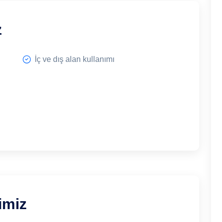
z
İç ve dış alan kullanımı
imiz