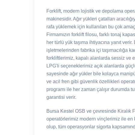
Forklift, modern lojistik ve depolama oper
makinesidir. Ağır yükleri çatalları aracılı
rafa yüklemek için kullanılan bu çok amaçlı 
Firmamızın forklift filosu, farklı tonaj ka
her türlü yük taşıma ihtiyacına yanıt veri
işletmelerinden fabrika içi taşımacılığa kad
forkliftlerimiz, kapalı alanlarda sessiz v
LPG'li seçeneklerimiz açık alanlarda güçlü
sayesinde ağır yükler bile kolayca manipüle
ve acil fren gibi güvenlik özellikleri oper
programı ile her zaman çalışır durumda tutu
garantisi verir.
Bursa Kestel OSB ve çevresinde Kiralık Fo
operatörlerimiz modern vinçlerimiz ile en 
olup, tüm operasyonlar sigorta kapsamında 