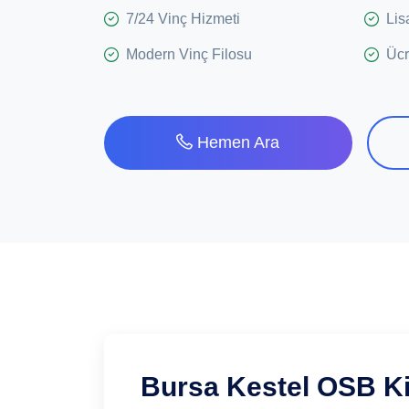
7/24 Vinç Hizmeti
Lis
Modern Vinç Filosu
Ücr
Hemen Ara
Bursa Kestel OSB Kir