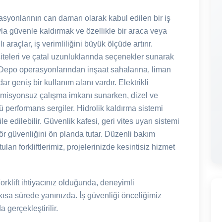
asyonlarının can damarı olarak kabul edilen bir iş
ğıyla güvenle kaldırmak ve özellikle bir araca veya
araçlar, iş verimliliğini büyük ölçüde artırır.
pasiteleri ve çatal uzunluklarında seçenekler sunarak
r. Depo operasyonlarından inşaat sahalarına, liman
ar geniş bir kullanım alanı vardır. Elektrikli
e emisyonsuz çalışma imkanı sunarken, dizel ve
 performans sergiler. Hidrolik kaldırma sistemi
 edilebilir. Güvenlik kafesi, geri vites uyarı sistemi
atör güvenliğini ön planda tutar. Düzenli bakım
lan forkliftlerimiz, projelerinizde kesintisiz hizmet
rklift ihtiyacınız olduğunda, deneyimli
kısa sürede yanınızda. İş güvenliği önceliğimiz
gerçekleştirilir.