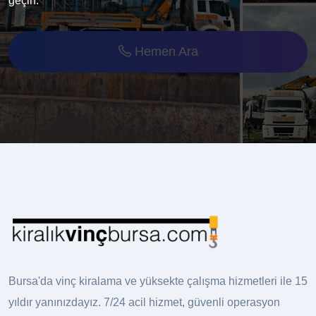
geçin.
Hemen Ara
Bursa'da vinç kiralama ve yüksekte çalışma hizmetleri ile 15
yıldır yanınızdayız. 7/24 acil hizmet, güvenli operasyon