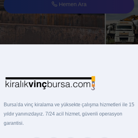
Hemen Ara
Bursa'da vinç kiralama ve yüksekte çalışma hizmetleri ile 15
yıldır yanınızdayız. 7/24 acil hizmet, güvenli operasyon
garantisi.