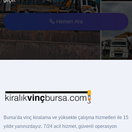
geçin.
Hemen Ara
Bursa'da vinç kiralama ve yüksekte çalışma hizmetleri ile 15
yıldır yanınızdayız. 7/24 acil hizmet, güvenli operasyon