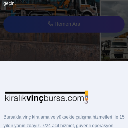
geçin.
Hemen Ara
Bursa'da vinç kiralama ve yüksekte çalışma hizmetleri ile 15
yıldır yanınızdayız. 7/24 acil hizmet, güvenli operasyon