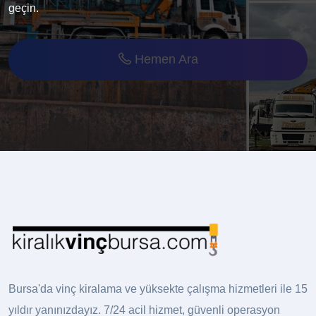
geçin.
Hemen Ara
Bursa'da vinç kiralama ve yüksekte çalışma hizmetleri ile 15
yıldır yanınızdayız. 7/24 acil hizmet, güvenli operasyon